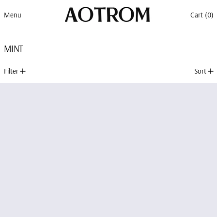
Menu
Cart (
0
)
MINT
1 product
Filter
Sort
MINT